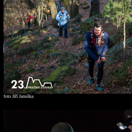
foto Jiří Januška